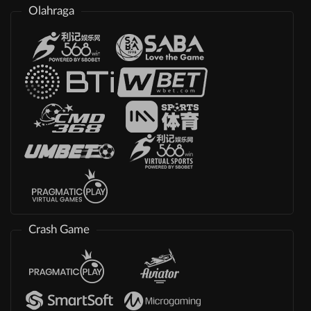
Olahraga
Crash Game