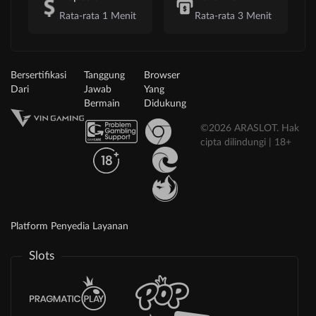
Rata-rata 1 Menit
Rata-rata 3 Menit
Bersertifikasi
Tanggung
Browser
Dari
Jawab
Yang
Bermain
Didukung
©2026 ARASLOT. Hak
cipta dilindungi | 18+
Platform Penyedia Layanan
Slots