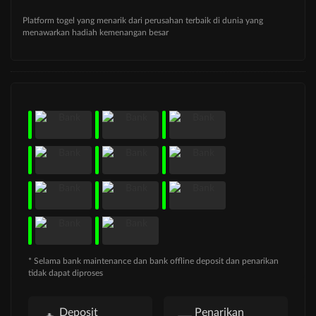
Platform togel yang menarik dari perusahan terbaik di dunia yang
menawarkan hadiah kemenangan besar
* Selama bank maintenance dan bank offline deposit dan penarikan
tidak dapat diproses
Deposit
Penarikan