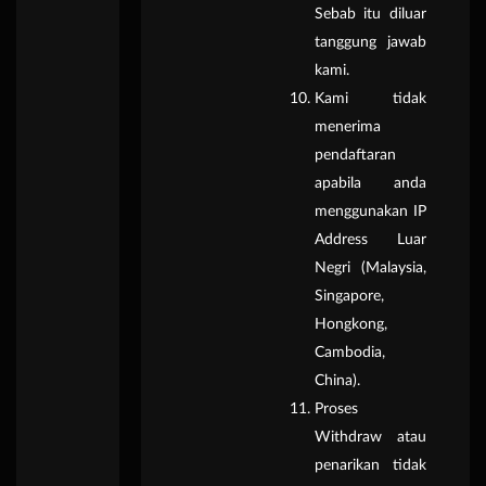
Sebab itu diluar
tanggung jawab
kami.
Kami tidak
menerima
pendaftaran
apabila anda
menggunakan IP
Address Luar
Negri (Malaysia,
Singapore,
Hongkong,
Cambodia,
China).
Proses
Withdraw atau
penarikan tidak