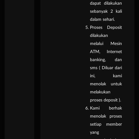
dapat dilakukan
sebanyak 2 kali
dalam sehari.
Proses Deposit
dilakukan
melalui Mesin
ATM, Internet
banking, dan
sms ( Diluar dari
ini, kami
menolak untuk
melakukan
proses deposit ).
Kami berhak
menolak proses
setiap member
yang