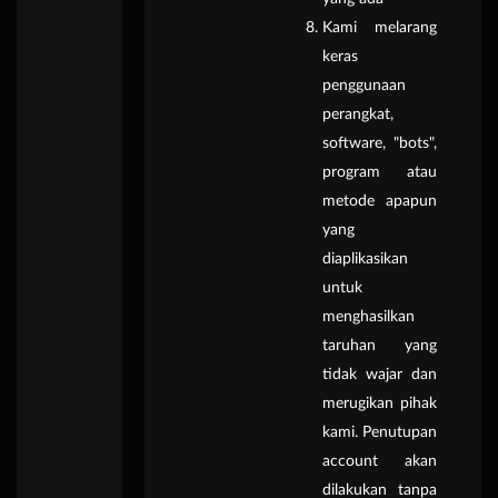
Kami melarang
keras
penggunaan
perangkat,
software, "bots",
program atau
metode apapun
yang
diaplikasikan
untuk
menghasilkan
taruhan yang
tidak wajar dan
merugikan pihak
kami. Penutupan
account akan
dilakukan tanpa