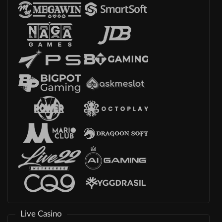
Live Casino