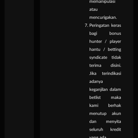
memanipulasi
atau
mencurigakan.
Peringatan keras
bagi bonus
hunter / player
hantu / betting
syndicate tidak
terima disini.
Jika terindikasi
adanya
keganjilan dalam
betlist maka
kami berhak
menutup akun
dan menyita
seluruh kredit
yang ada