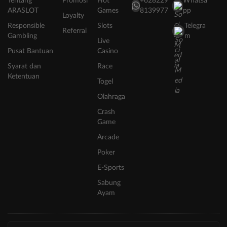
Tentang
Promosi
Hot
+628229
Whatsa
ARASLOT
Games
8139977
pp
Loyalty
Responsible
Slots
Telegra
Referral
Gambling
m
Live
Pusat Bantuan
Casino
Syarat dan
Race
Ketentuan
Togel
Olahraga
Crash
Game
Arcade
Poker
E-Sports
Sabung
Ayam