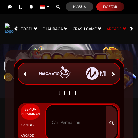
MASUK
DAFTAR
RACE
TOGEL
OLAHRAGA
CRASH GAME
ARCADE
PO
JILI
SEMUA
PERMAINAN
FISHING
ARCADE