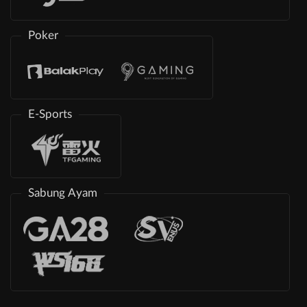
Poker
E-Sports
Sabung Ayam