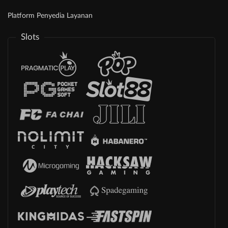
Platform Penyedia Layanan
Slots