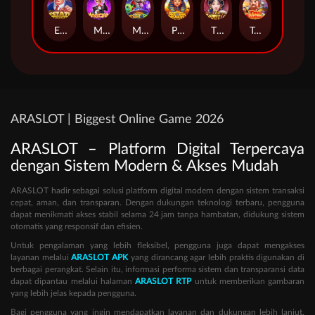
Estate Rich Man
Magician
Monster Pop
Pharaoh Treasures
The Beauties
Toy Soldiers
ARASLOT | Biggest Online Game 2026
ARASLOT – Platform Digital Terpercaya
dengan Sistem Modern & Akses Mudah
ARASLOT hadir sebagai solusi platform digital modern dengan sistem transaksi
cepat, aman, dan transparan. Dengan dukungan teknologi terbaru, pengguna
dapat menikmati akses stabil selama 24 jam tanpa hambatan, didukung sistem
otomatis yang responsif dan efisien.
Untuk pengalaman yang lebih fleksibel, pengguna juga dapat mengakses
layanan melalui
ARASLOT APK
yang dirancang agar lebih praktis digunakan di
berbagai perangkat. Selain itu, informasi performa sistem dan transparansi data
dapat dipantau melalui halaman
ARASLOT RTP
untuk memberikan gambaran
yang lebih jelas kepada pengguna.
Bagi pengguna yang ingin mendapatkan layanan dan dukungan lebih lanjut,