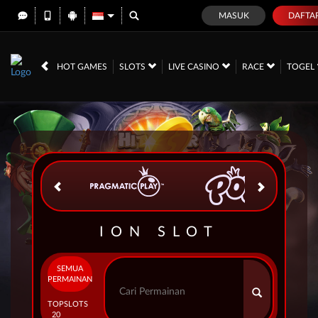
MASUK
DAFTA
IDR
12,740,878,
HOT GAMES
SLOTS
LIVE CASINO
RACE
TOGEL
ION SLOT
SEMUA
PERMAINAN
TOP
SLOTS
20