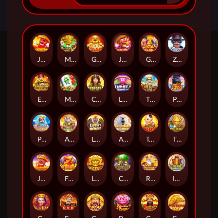
Jalapeno
MahJong Gold 2
Golden Maitreya Buddha
Jalapeno 2
Golden Fuwa
Zorro
Emperor Auspicious
Mahjong Infinity
Cleopatra
Lucky Wheel Deluxe
The King Of Olympus
Pirate Attack
Poseidon
Almighty Zeus
Lucky Wheel
Arctic King
Taichi Boy
Three Kings
Jalapeno Burst
Fever 777
Legend of Aztec
Caribbean Treasure
Royale Expedition
Ice Age Mammoths