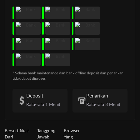
* Selama bank maintenance dan bank offline deposit dan penarikan
tidak dapat diproses
Deposit
Penarikan
Rata-rata 1 Menit
Rata-rata 3 Menit
Bersertifikasi
Tanggung
Browser
Dari
Jawab
Yang