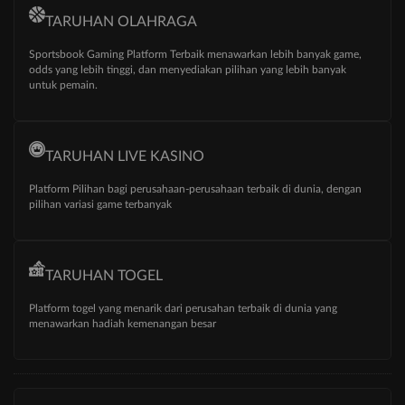
TARUHAN OLAHRAGA
Sportsbook Gaming Platform Terbaik menawarkan lebih banyak game,
odds yang lebih tinggi, dan menyediakan pilihan yang lebih banyak
untuk pemain.
TARUHAN LIVE KASINO
Platform Pilihan bagi perusahaan-perusahaan terbaik di dunia, dengan
pilihan variasi game terbanyak
TARUHAN TOGEL
Platform togel yang menarik dari perusahan terbaik di dunia yang
menawarkan hadiah kemenangan besar