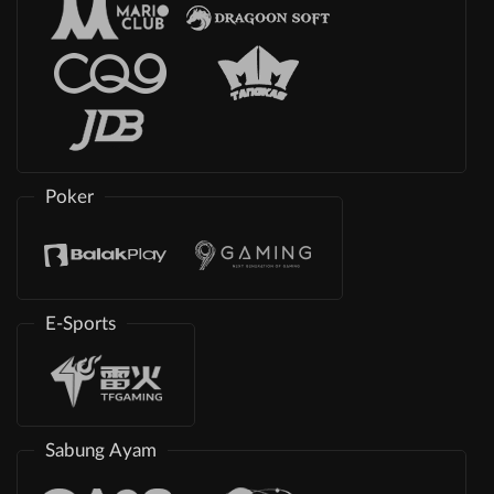
Poker
E-Sports
Sabung Ayam