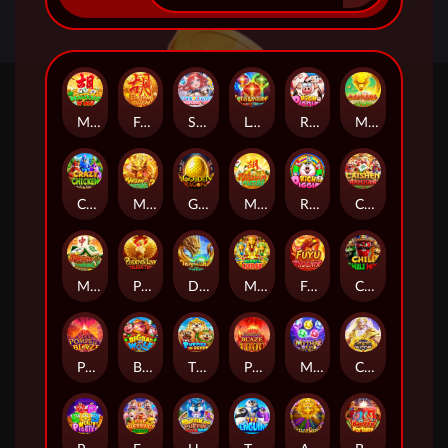
MAHJONG WINS
Fortune Mahjong
Starlight Princess 2000
Lotus Lanterns: Dragon's Fortune
RICH PIGGIES
MAHJONG BONUS
Crazy Chicken
Mahjong Fortune 3
GOLDEN DRAGON EGG
MAHJONG FORTUNE
RICH PIGGIES WORLD
Caishen Mahjong: Triple Luck
Mahjong Fortune 2: Dragon Riches
Phoenix Link - Collection
Dragon Link Fortune
MUMMY'S CURSE
Fuyu Phoenix
Chili Chili Hot
Pompeil Blaze
Big Bad Wolf
THE PUPPIES IN EGYPT
Pompeii’s Blaze 1000
Mythic Gems: Five Realms
Crown of Olympus