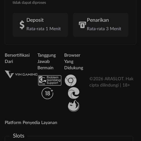
tidak dapat diproses
Deposit
Penarikan
Rata-rata 1 Menit
Rata-rata 3 Menit
Bersertifikasi
Tanggung
Browser
Dari
Jawab
Yang
Bermain
Didukung
©2026 ARASLOT. Hak
cipta dilindungi | 18+
Platform Penyedia Layanan
Slots