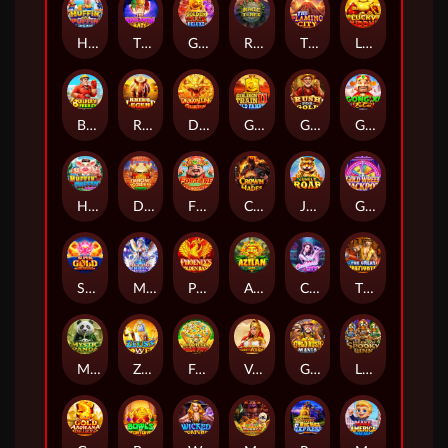
Huffin’ And Puffin’ Rising
The Hallowin Bats
GOLDEN TRAIN DELUXE
RAGE T-REX
THE FLAME CITY
LUCKY BUDDHA
BUILDER'S FRENZY
RHINO LEGEND
Dragon Link Collection
GOLDEN TRAIN 2
Gold Rush
GONG XI FA CAI
Huffin'and Puffin'Jackpot
Dancing Golden Drums
FORTUNE GOD BLESSING
Crown of Hades
JUNGLE ROAR
Gold Wheel Jackpot
Super Gold Arowana
Magic Bingo Queen
Phoenix's Golden Basin
Aztlan Gems
Cocktail City
THE GREAT FIREFIGHTER
Mystic Panda
ZEUS POWER
Fortune Gold Pots
Valiant of Athena
Gold Rush Mania
LEGEND OF SPOOKY LINK