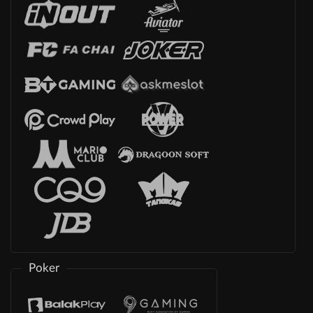
Poker