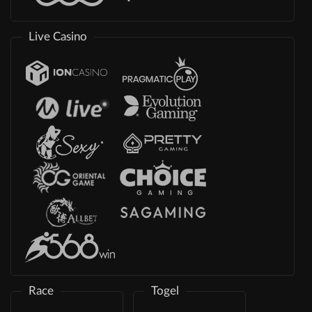
Live Casino
Race
Togel