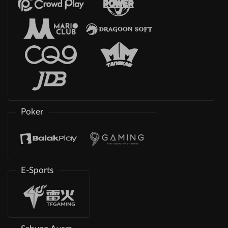
Poker
E-Sports