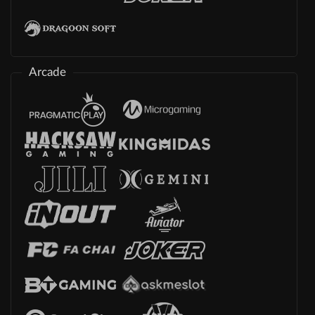
Arcade