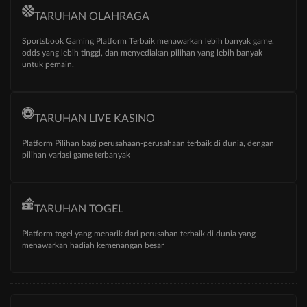
TARUHAN OLAHRAGA
Sportsbook Gaming Platform Terbaik menawarkan lebih banyak game,
odds yang lebih tinggi, dan menyediakan pilihan yang lebih banyak
untuk pemain.
TARUHAN LIVE KASINO
Platform Pilihan bagi perusahaan-perusahaan terbaik di dunia, dengan
pilihan variasi game terbanyak
TARUHAN TOGEL
Platform togel yang menarik dari perusahan terbaik di dunia yang
menawarkan hadiah kemenangan besar