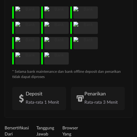
* Selama bank maintenance dan bank offline deposit dan penarikan
tidak dapat diproses
Deposit
Penarikan
Rata-rata 1 Menit
Rata-rata 3 Menit
Bersertifikasi
Tanggung
Browser
Dari
Jawab
Yang