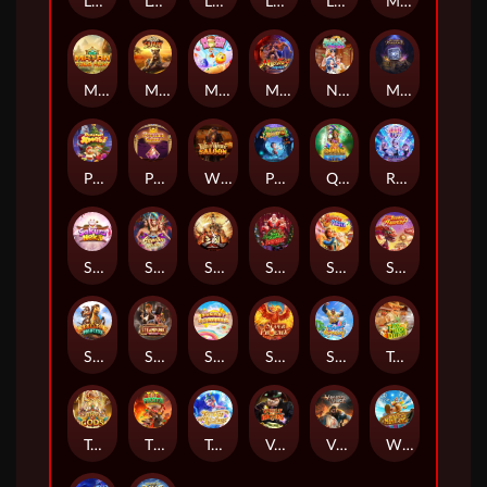
Las Vegas Party
Legend of the White and Green Snake
Lion Dance Fortune
Lucky Zhu
Lulu's Enchanted Forest
Mahjong Fortune
Mayan Gold Hunt
Mega Wild Safari
Mochi Mochi
Muay Thai Arena
Nomikai Fever
Mysteries of Pandora
Pawsome Xmas
Persian Gems
Wild West Saloon
Pumpkin Night
Queen of Aztec
Rave On
Sakura Neko
Samba Fiesta
SanGuo - The Brotherhood
Sexy Christmas Sirens
Spirits Fiesta
Spring Harvest
Stallion Princess
Steampunk Reloaded
Surgary bonanza
Super Phoenix
Surf Monkey
Taco Truck Delight
Temple of Gods
TNT Fiesta
Tower of Riches
Vault of Riches
Viking Valor
Wild Fish Hunter