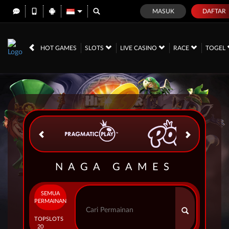
MASUK
DAFTAR
IDR
12,668,911,
HOT GAMES
SLOTS
LIVE CASINO
RACE
TOGEL
NAGA GAMES
SEMUA
PERMAINAN
TOP
SLOTS
20